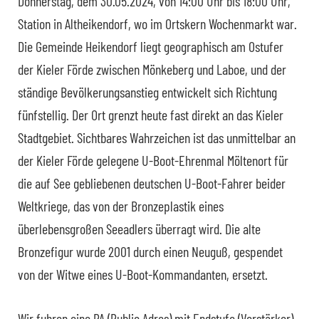
Donnerstag, dem 30.05.2024, von 14:00 Uhr bis 18:00 Uhr,
Station in Altheikendorf, wo im Ortskern Wochenmarkt war.
Die Gemeinde Heikendorf liegt geographisch am
Ostufer
der Kieler Förde zwischen Mönkeberg und Laboe, und der
ständige Bevölkerungsanstieg entwickelt sich Richtung
fünfstellig. Der Ort grenzt heute fast direkt an das Kieler
Stadtgebiet. Sichtbares Wahrzeichen ist das unmittelbar an
der Kieler Förde gelegene U-Boot-Ehrenmal Möltenort für
die auf See gebliebenen deutschen U-Boot-Fahrer beider
Weltkriege, das von der Bronzeplastik eines
überlebensgroßen Seeadlers überragt wird. Die alte
Bronzefigur wurde 2001 durch einen Neuguß, gespendet
von der Witwe eines U-Boot-Kommandanten, ersetzt.
Wir fuhren eine PA (Public Adres) mit Endstufe (Verstärker)