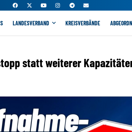
ES
LANDESVERBAND
KREISVERBÄNDE
ABGEORDN
opp statt weiterer Kapazitäte