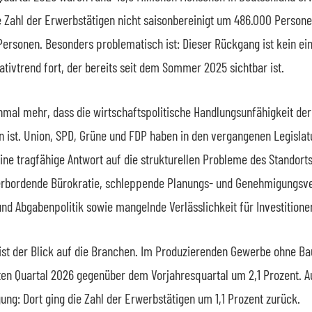
 Zahl der Erwerbstätigen nicht saisonbereinigt um 486.000 Persone
rsonen. Besonders problematisch ist: Dieser Rückgang ist kein ein
tivtrend fort, der bereits seit dem Sommer 2025 sichtbar ist.
nmal mehr, dass die wirtschaftspolitische Handlungsunfähigkeit d
en ist. Union, SPD, Grüne und FDP haben in den vergangenen Legisla
ine tragfähige Antwort auf die strukturellen Probleme des Standort
erbordende Bürokratie, schleppende Planungs- und Genehmigungsve
nd Abgabenpolitik sowie mangelnde Verlässlichkeit für Investitione
ist der Blick auf die Branchen. Im Produzierenden Gewerbe ohne B
sten Quartal 2026 gegenüber dem Vorjahresquartal um 2,1 Prozent.
ung: Dort ging die Zahl der Erwerbstätigen um 1,1 Prozent zurück.