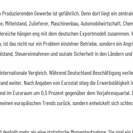
Produzierenden Gewerbe ist gefährlich. Denn dort liegt ein zentral
ie, Mittelstand, Zulieferer, Maschinenbau, Automobilwirtschaft, Chem
e Bereiche hängen eng mit dem deutschen Exportmodell zusammen. 
 ist das nicht nur ein Problem einzelner Betriebe, sondern ein Angrif
hlstand, Steuereinnahmen und soziale Sicherheit in den Ländern u
 internationale Vergleich. Während Deutschland Beschäftigung verlie
land weiter. Nach Angaben von Eurostat stieg die Erwerbstätigkeit i
und im Euroraum um 0,5 Prozent gegenüber dem Vorjahresquartal. De
meinen europäischen Trends zurück, sondern entwickelt sich schlec
nd deshalb mehr als eine statistische Momentaufnahme. Sie sind ein 